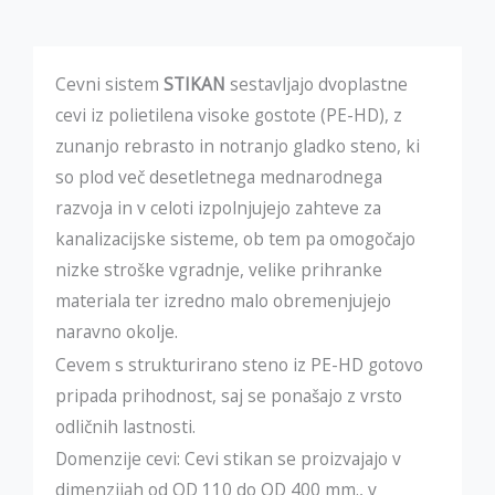
Cevni sistem
STIKAN
sestavljajo dvoplastne
cevi iz polietilena visoke gostote (PE-HD), z
zunanjo rebrasto in notranjo gladko steno, ki
so plod več desetletnega mednarodnega
razvoja in v celoti izpolnjujejo zahteve za
kanalizacijske sisteme, ob tem pa omogočajo
nizke stroške vgradnje, velike prihranke
materiala ter izredno malo obremenjujejo
naravno okolje.
Cevem s strukturirano steno iz PE-HD gotovo
pripada prihodnost, saj se ponašajo z vrsto
odličnih lastnosti.
Domenzije cevi: Cevi stikan se proizvajajo v
dimenzijah od OD 110 do OD 400 mm., v