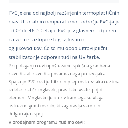
PVC je ena od najbolj razširjenih termoplastiČnih
mas. Uporabno temperaturno področje PVC-ja je
od 0° do +60° Celzija. PVC je v glavnem odporen
na vodne raztopine lugov, kislin in
ogljikovodikov. Če se mu doda ultravijolični
stabilizator je odporen tudi na UV žarke.
Pri polaganju cevi upoštevamo splošna gradbena
navodila ali navodila posameznega proizvajalca.
Spajanje PVC cevi je hitro in preprosto. Vsaka cev ima
izdelan natični oglavek, prav tako vsak spojni
element. V oglavku je utor v katerega se vlaga
ustrezno gumi tesnilo, ki zagotavlja varen in
dolgotrajen spoj.
V prodajnem programu nudimo cevi :