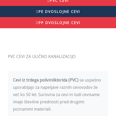
PVC CEVI
PE DVOSLOJNE CEVI
PP DVOSLOJNE CEVI
PVC CEVI ZA ULIČNO KANALIZACIJO
Cevi iz trdega polivinilklorida (PVC)
se uspešno
uporabljajo za napeljave raznih cevovodov že
več ko 50 let. Surovina za cevi in tudi cevisame
imajo številne prednosti pred drugimi
poznanimi materiali.