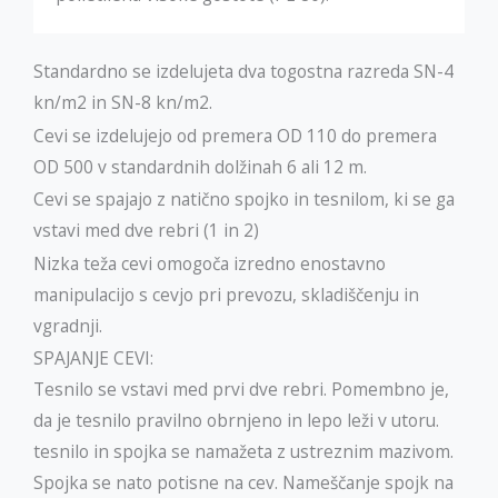
Standardno se izdelujeta dva togostna razreda SN-4
kn/m2 in SN-8 kn/m2.
Cevi se izdelujejo od premera OD 110 do premera
OD 500 v standardnih dolžinah 6 ali 12 m.
Cevi se spajajo z natično spojko in tesnilom, ki se ga
vstavi med dve rebri (1 in 2)
Nizka teža cevi omogoča izredno enostavno
manipulacijo s cevjo pri prevozu, skladiščenju in
vgradnji.
SPAJANJE CEVI:
Tesnilo se vstavi med prvi dve rebri. Pomembno je,
da je tesnilo pravilno obrnjeno in lepo leži v utoru.
tesnilo in spojka se namažeta z ustreznim mazivom.
Spojka se nato potisne na cev. Nameščanje spojk na