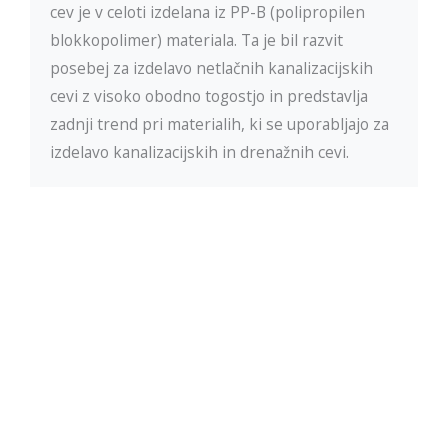
cev je v celoti izdelana iz PP-B (polipropilen
blokkopolimer) materiala. Ta je bil razvit
posebej za izdelavo netlačnih kanalizacijskih
cevi z visoko obodno togostjo in predstavlja
zadnji trend pri materialih, ki se uporabljajo za
izdelavo kanalizacijskih in drenažnih cevi.
Lastnosti, dimenzije cevi in obodna togost
Spajanje cevi
Kontaktirajte nas
Pošljite nam povpraševanje ali nas obiščite v naši
trgovini v Mariboru.